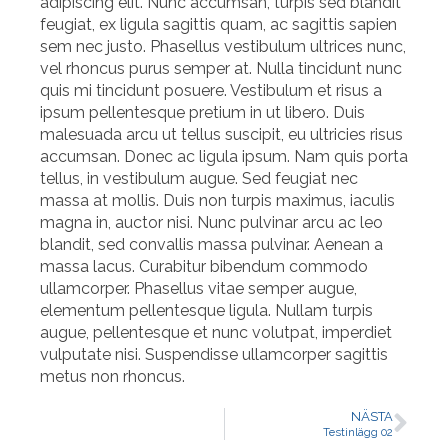
adipiscing elit. Nunc accumsan, turpis sed blandit
feugiat, ex ligula sagittis quam, ac sagittis sapien
sem nec justo. Phasellus vestibulum ultrices nunc,
vel rhoncus purus semper at. Nulla tincidunt nunc
quis mi tincidunt posuere. Vestibulum et risus a
ipsum pellentesque pretium in ut libero. Duis
malesuada arcu ut tellus suscipit, eu ultricies risus
accumsan. Donec ac ligula ipsum. Nam quis porta
tellus, in vestibulum augue. Sed feugiat nec
massa at mollis. Duis non turpis maximus, iaculis
magna in, auctor nisi. Nunc pulvinar arcu ac leo
blandit, sed convallis massa pulvinar. Aenean a
massa lacus. Curabitur bibendum commodo
ullamcorper. Phasellus vitae semper augue,
elementum pellentesque ligula. Nullam turpis
augue, pellentesque et nunc volutpat, imperdiet
vulputate nisi. Suspendisse ullamcorper sagittis
metus non rhoncus.
NÄSTA
Testinlägg 02