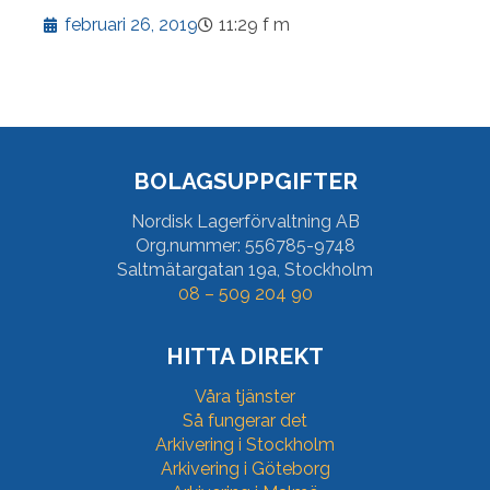
februari 26, 2019
11:29 f m
BOLAGSUPPGIFTER
Nordisk Lagerförvaltning AB
Org.nummer:
556785-9748
Saltmätargatan 19a, Stockholm
08 – 509 204 90
HITTA DIREKT
Våra tjänster
Så fungerar det
Arkivering i Stockholm
Arkivering i Göteborg